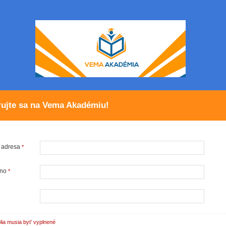
rujte sa na Vema Akadémiu!
 adresa
*
eno
*
o
lia musia byt' vyplnené