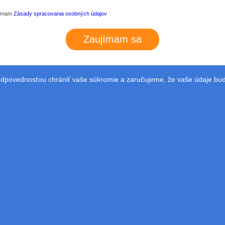
jímam
Zásady spracovania osobných údajov
dpovednosťou chrániť vaše súkromie a zaručujeme, že vaše údaje bu