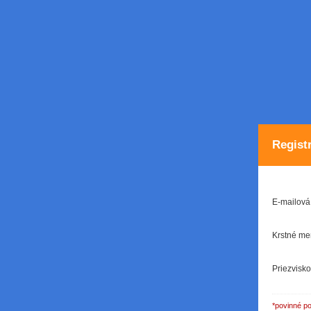
Regist
E-mailová
Krstné m
Priezvisk
*povinné po